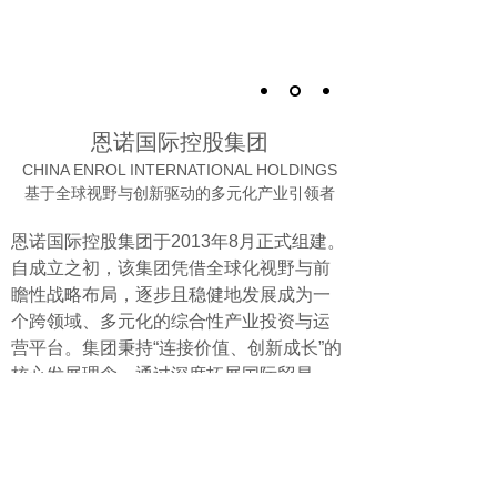
恩诺国际控股集团
CHINA ENROL INTERNATIONAL HOLDINGS
基于全球视野与创新驱动的多元化产业引领者
恩诺国际控股集团于2013年8月正式组建。
自成立之初，该集团凭借全球化视野与前
瞻性战略布局，逐步且稳健地发展成为一
个跨领域、多元化的综合性产业投资与运
营平台。集团秉持“连接价值、创新成长”的
核心发展理念，通过深度拓展国际贸易、
积极开拓金融资本领域、合理布局实体产
业与前沿科技，构建起一个协同发展、稳
健增长的生态体系。
更多>